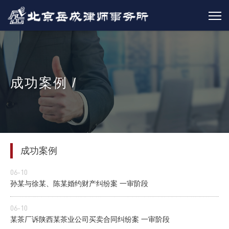
成功案例 /
成功案例
06-10
孙某与徐某、陈某婚约财产纠纷案 一审阶段
06-10
某茶厂诉陕西某茶业公司买卖合同纠纷案 一审阶段